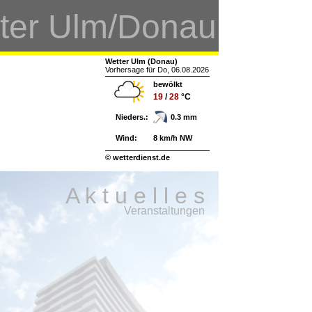
ter Ulm/Donau
Wetter Ulm (Donau)
Vorhersage für Do, 06.08.2026
bewölkt
19
/
28
°C
Nieders.:
0.3 mm
Wind:
8 km/h NW
© wetterdienst.de
A k t u e l l e s
Veranstaltungen